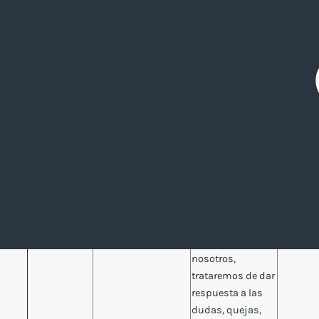
información que
permita alterar
Implementación de
automáticamente
Datos d
The Avenue
cookies propias y de
determinados
navegac
terceros.
aspectos de la
navegación y
personalizar tu
experiencia; y
para realizar un
seguimiento y
análisis de tu
comportamiento
en el sitio web.
En caso de que
contactes con
nosotros,
trataremos de dar
respuesta a las
dudas, quejas,