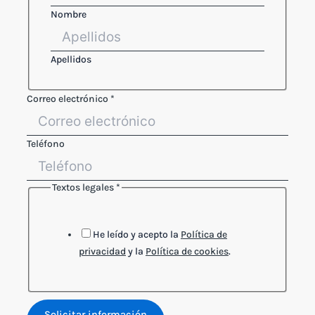
Nombre
Apellidos
Referencia
Correo electrónico
*
Teléfono
legales
Teléfono
Textos legales
*
He leído y acepto la
Política de
privacidad
y la
Política de cookies
.
Solicitar información