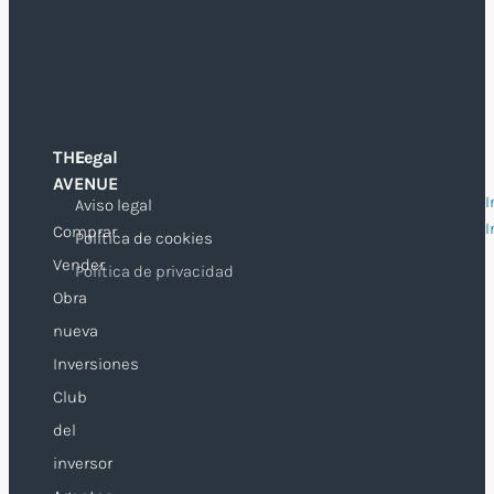
THE
Legal
O
AVENUE
I
Aviso legal
I
Comprar
Política de cookies
Vender
Política de privacidad
Obra
nueva
Inversiones
Club
del
inversor