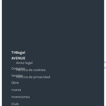
THE
Legal
O
AVENUE
I
Aviso legal
I
Comprar
Política de cookies
Vender
Política de privacidad
Obra
nueva
Inversiones
Club