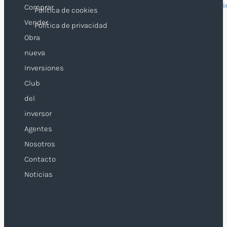
I
Comprar
Política de cookies
Vender
Política de privacidad
Obra
nueva
Inversiones
Club
del
inversor
Agentes
Nosotros
Contacto
Noticias