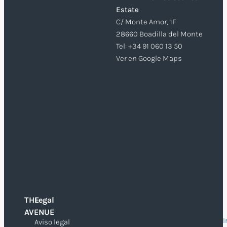
Estate
C/ Monte Amor, 1F
28660 Boadilla del Monte
Tel:
+34 91 060 13 50
Ver en Google Maps
THE
Legal
O
AVENUE
I
Aviso legal