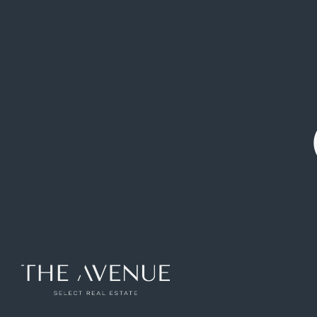
Disfrutar en plena a naturaleza a menos de
50 minutos de Madrid .Casa de Campo en
reserva de la Biosfera con 16.500 metros de
terreno.
Ref: VPV385325
963
m2
4
hab
4
baños