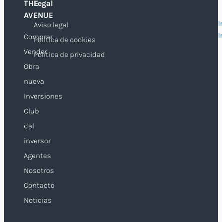
THE
Legal
O
AVENUE
I
Aviso legal
I
Comprar
Política de cookies
Vender
Política de privacidad
Obra
nueva
Inversiones
Club
del
inversor
Agentes
Nosotros
Contacto
Noticias