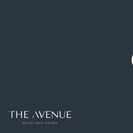
|
|
Madrid
CHALET INDEPENDIENTE CON PISCINA Y
JARDÍN CONSOLIDADO
Ref: VCB207425
425
m2
5
hab
3
baños