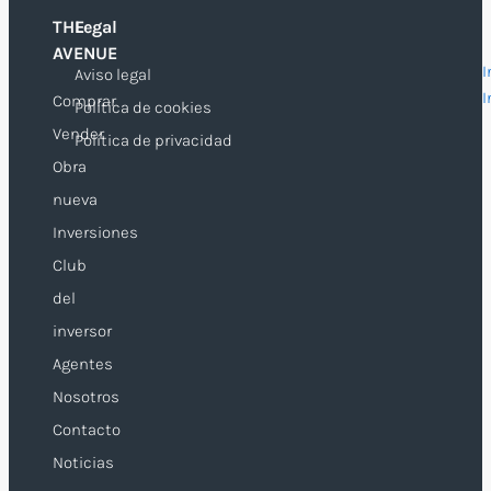
THE
Legal
O
AVENUE
I
Aviso legal
I
Comprar
Política de cookies
Vender
Política de privacidad
Obra
nueva
Inversiones
Club
del
inversor
Agentes
Nosotros
Contacto
Noticias