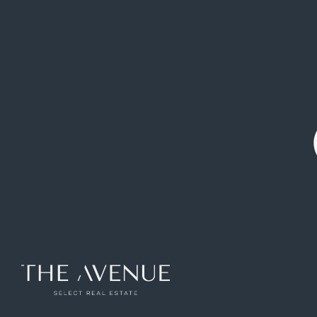
Barrio Salamanca
THE AVENUE Select Real
Estate
C/ de Velázquez, 20
28001 Madrid
Tel:
+34 91 060 13 50
Ver en Google Maps