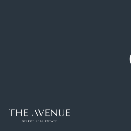
1.500.000 €
Pareado
Zona Avenida
Pozuelo de
|
|
Europa
Alarcon
Chalet pareado en Avda. de Europa en
Pozuelo de Alarcón
Ref: VCB265326
297
m2
5
hab
4
baños