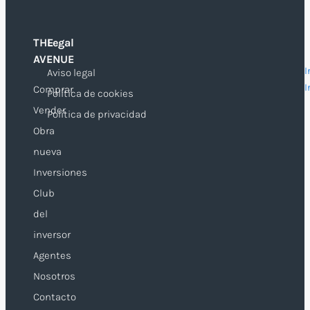
THE
Legal
O
AVENUE
I
Aviso legal
I
Comprar
Política de cookies
Vender
Política de privacidad
Obra
nueva
Inversiones
Club
del
inversor
Agentes
Nosotros
Contacto