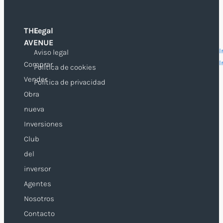
THE
Legal
O
AVENUE
I
Aviso legal
I
Comprar
Política de cookies
Vender
Política de privacidad
Obra
nueva
Inversiones
Club
del
inversor
Agentes
Nosotros
Contacto