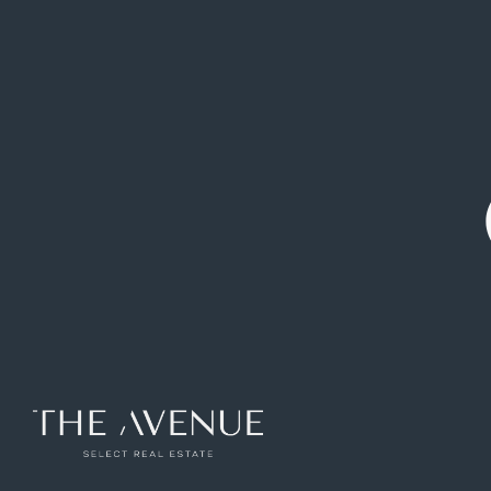
750.000 €
|
Piso
|
El Soto de la Moraleja
Alcobendas
Venta de dúplex totalmente reformado en el
Soto de la Moraleja
Ref: VPV417325
97
m2
1
hab
1
baños