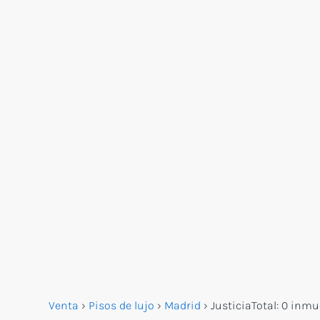
Venta
›
Pisos de lujo
›
Madrid
›
Justicia
Total:
0 inmu