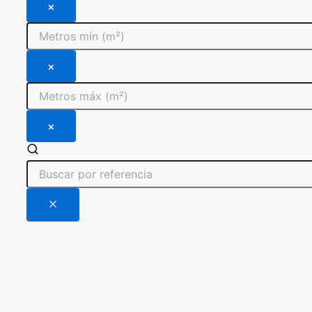
×
×
×