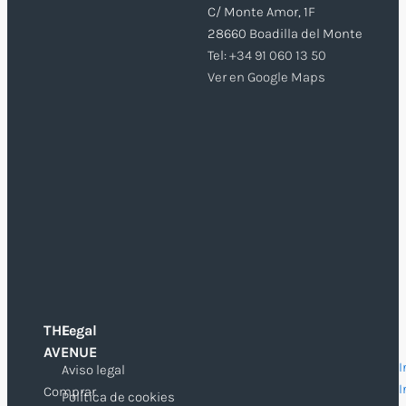
C/ Monte Amor, 1F
28660 Boadilla del Monte
Tel:
+34 91 060 13 50
Ver en Google Maps
THE
Legal
O
AVENUE
I
Aviso legal
I
Comprar
Política de cookies