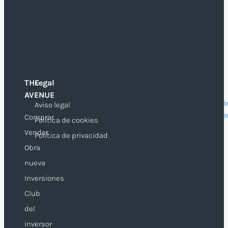
THE
Legal
O
AVENUE
I
Aviso legal
I
Comprar
Política de cookies
Vender
Política de privacidad
Obra
nueva
Inversiones
Club
del
inversor