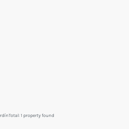
rdín
Total:
1 property found