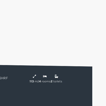
26HRF
113
m2
4
rooms
2
toilets