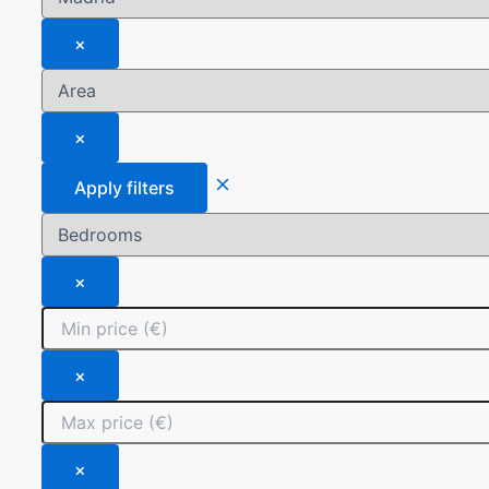
×
×
Apply filters
×
×
×