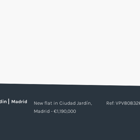
din
|
Madrid
New flat in Ciudad Jardín,
Ref: VPV8083
Madrid - €1,190,000